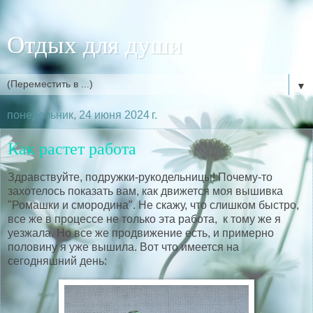
Отдых для души
▼
понедельник, 24 июня 2024 г.
Как растет работа
Здравствуйте, подружки-рукодельницы! Почему-то
захотелось показать вам, как движется моя вышивка
"Ромашки и смородина". Не скажу, что слишком быстро,
все же в процессе не только эта работа, к тому же я
уезжала. Но все же продвижение есть, и примерно
половину я уже вышила. Вот что имеется на
сегодняшний день: